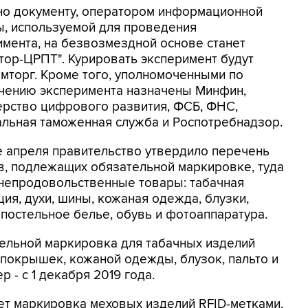
но документу, оператором информационной
ы, используемой для проведения
имента, на безвозмездной основе станет
тор-ЦРПТ". Курировать эксперимент будут
мторг. Кроме того, уполномоченными по
чению эксперимента назначены Минфин,
ерство цифрового развития, ФСБ, ФНС,
льная таможенная служба и Роспотребнадзор.
е апреля правительство утвердило перечень
в, подлежащих обязательной маркировке, туда
непродовольственные товары: табачная
ия, духи, шины, кожаная одежда, блузки,
 постельное белье, обувь и фотоаппаратура.
ельной маркировка для табачных изделий
в, покрышек, кожаной одежды, блузок, пальто и
 - с 1 декабря 2019 года.
ет маркировка меховых изделий RFID-метками,