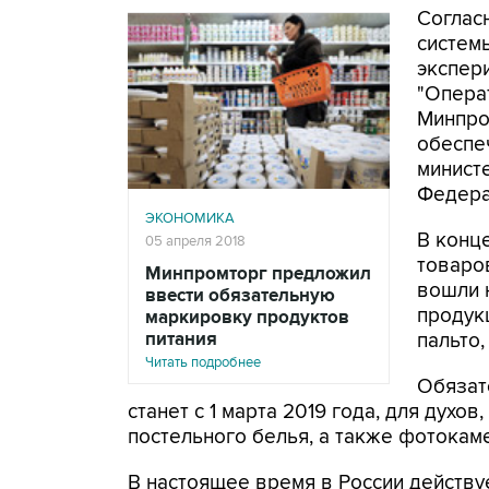
Соглас
систем
экспер
"Опера
Минпро
обеспе
минист
Федера
ЭКОНОМИКА
В конц
05 апреля 2018
товаро
Минпромторг предложил
вошли 
ввести обязательную
продукц
маркировку продуктов
питания
пальто,
Читать подробнее
Обязат
станет с 1 марта 2019 года, для духо
постельного белья, а также фотокамер
В настоящее время в России действу