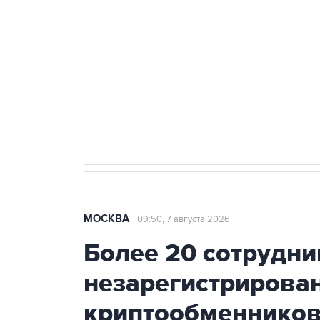
Как российские медицинские т
Социальная реклама, АНО «Национальные приоритеты».
И
Аксенов сообщил о четвертом п
Крым
МОСКВА
09:50, 7 августа 2026
Более 20 сотрудни
незарегистрирова
криптообменников