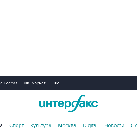
с-Россия
Финмаркет
Еще...
а
Спорт
Культура
Москва
Digital
Новости
С