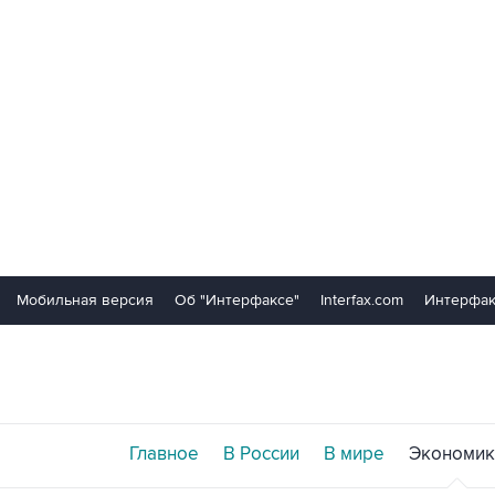
Мобильная версия
Об "Интерфаксе"
Interfax.com
Интерфак
Главное
В России
В мире
Экономик