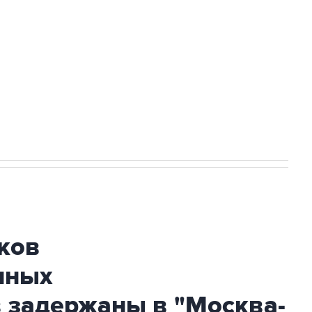
ехнологии выходят на мировые рынки
НН 7725383515 Erid: F7NfYUJCUneVdTRF8PRs
огибшем в результате атаки ВСУ на
ков
нных
 задержаны в "Москва-