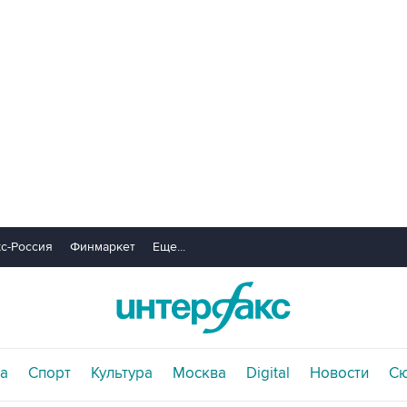
с-Россия
Финмаркет
Еще...
а
Спорт
Культура
Москва
Digital
Новости
С