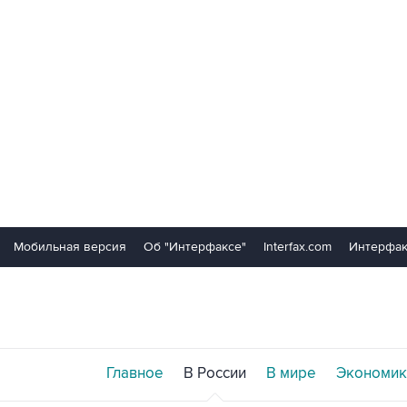
Мобильная версия
Об "Интерфаксе"
Interfax.com
Интерфак
Главное
В России
В мире
Экономик