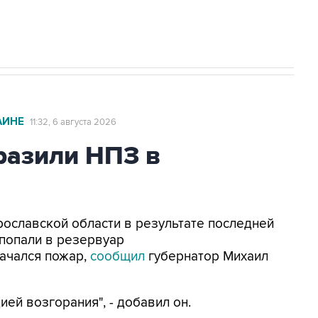
с Ираном начнутся в понедельник
АИНЕ
11:32, 6 августа 2026
азили НПЗ в
Ярославской области в результате последней
попали в резервуар
ачался пожар,
сообщил
губернатор Михаил
ей возгорания", - добавил он.