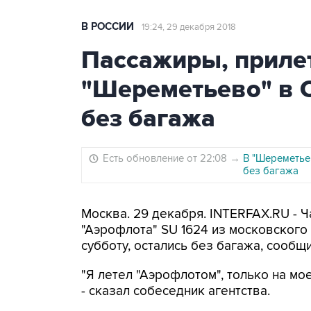
В РОССИИ
19:24, 29 декабря 2018
Пассажиры, приле
"Шереметьево" в 
без багажа
Есть обновление от 22:08
→
В "Шереметье
без багажа
Москва. 29 декабря. INTERFAX.RU - 
"Аэрофлота" SU 1624 из московског
субботу, остались без багажа, сообщ
"Я летел "Аэрофлотом", только на мое
- сказал собеседник агентства.