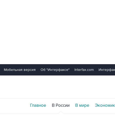
Мобильная версия
Об "Интерфаксе"
Interfax.com
Интерфак
Главное
В России
В мире
Экономик