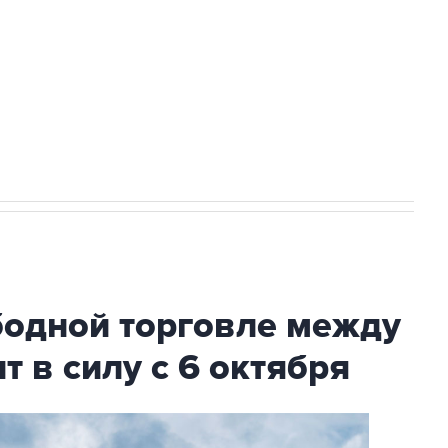
ехнологии выходят на мировые рынки
НН 7725383515 Erid: F7NfYUJCUneVdTRF8PRs
с Ираном начнутся в понедельник
бодной торговле между
т в силу с 6 октября