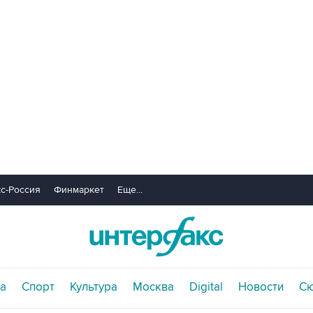
с-Россия
Финмаркет
Еще...
а
Спорт
Культура
Москва
Digital
Новости
С