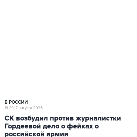
подростков, готовивших теракт на объекте
Росгвардии
Беспилотные технологии и ИИ на службе у
электросетевых объектов и агрокомплексов
Социальная реклама, АНО «Национальные приоритеты».
ИНН 7725383515 Erid: F7NfYUJCUneVdwcydK6A
Аксенов сообщил о четвертом погибшем в
результате атаки ВСУ на Крым
В РОССИИ
19:39, 7 августа 2026
СК возбудил против журналистки
Гордеевой дело о фейках о
российской армии