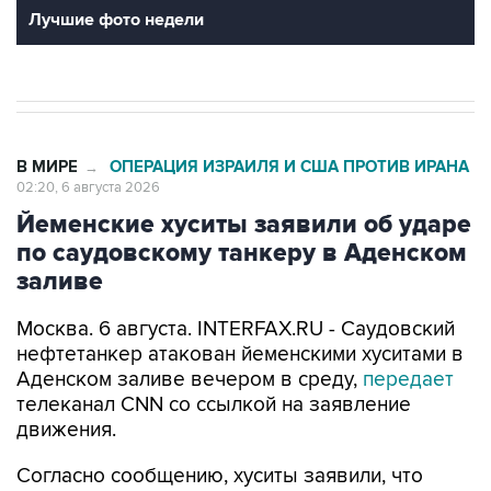
В МИРЕ
ОПЕРАЦИЯ ИЗРАИЛЯ И США ПРОТИВ ИРАНА
→
02:20, 6 августа 2026
Йеменские хуситы заявили об ударе
по саудовскому танкеру в Аденском
заливе
Москва. 6 августа. INTERFAX.RU - Саудовский
нефтетанкер атакован йеменскими хуситами в
Аденском заливе вечером в среду,
передает
телеканал CNN со ссылкой на заявление
движения.
Согласно сообщению, хуситы заявили, что
"успешно" поразили принадлежащий
Саудовской Аравии танкер Daisy