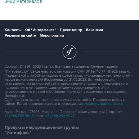
Контакты
Об "Интерфаксе"
Пресс-центр
Вакансии
Реклама на сайте
Мероприятия
Copyright © 1991—2026 Interfax. Все права защищены. Сетевое издание
"Интерфакс.ру". Свидетельство о регистрации СМИ ЭЛ № ФС 77 - 84928 выдано
Федеральной службой по надзору в сфере связи, информационных технологий и
массовых коммуникаций (Роскомнадзор) 21.03.2023. Вся информация,
размещенная на данном веб-сайте, предназначена только для персонального
пользования и не подлежит дальнейшему воспроизведению и/или
распространению в какой-либо форме, иначе как с письменного разрешения
Интерфакса.
Сайт Interfax.ru (далее – сайт) использует файлы cookie. Продолжая работу с
сайтом, Вы соглашаетесь на сбор и последующую
обработку файлов cookie
.
Адрес: Россия, 127006, Москва, 1-я Тверская-Ямская улица, дом 2, стр.1, тел.:
+7 (499) 250-98-40
, факс:
+7 (499) 250-97-27
Продукты информационной группы
"Интерфакс"
Информация о компаниях, товарах и людях
СПАРК