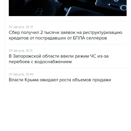
07 августа, 16:31
Сбер получил 2 тысячи заявок на реструктуризацию
кредитов от пострадавших от БПЛА селлеров
07 августа, 16:11
В Запорожской области ввели режим ЧС из-за
перебоев с водоснабжением
07 августа, 15:43
Власти Крыма ожидают роста объемов продажи
бензина со следующей недели
07 августа, 15:17
ВС рассмотрит 10 августа иск об отмене регистрации
списка кандидатов от "Яблока" на выборы в ГД
07 августа, 14:37
Саудовская Аравия, Турция и Пакистан подписали