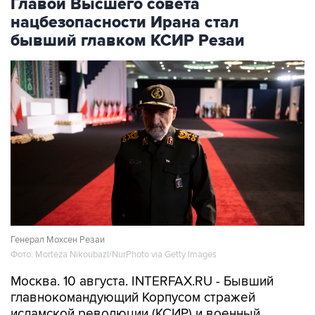
бывший главком КСИР Резаи
Генерал Мохсен Резаи
Фото: Morteza Nikoubazl/NurPhoto via Getty Images
Москва. 10 августа. INTERFAX.RU - Бывший
главнокомандующий Корпусом стражей
исламской революции (КСИР) и военный
советник верховного лидера Ирана Мохсен