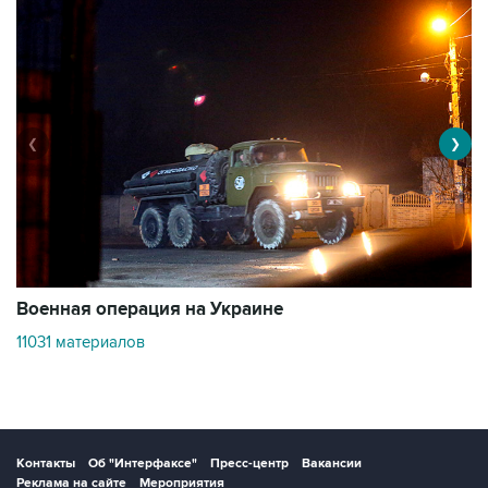
❮
❯
Военная операция на Украине
О
11031 материалов
3
Контакты
Об "Интерфаксе"
Пресс-центр
Вакансии
Реклама на сайте
Мероприятия