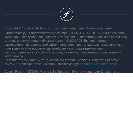
Copyright © 1991—2026 Interfax. Все права защищены. Сетевое издание
"Интерфакс.ру". Свидетельство о регистрации СМИ ЭЛ № ФС 77 - 84928 выдано
Федеральной службой по надзору в сфере связи, информационных технологий и
массовых коммуникаций (Роскомнадзор) 21.03.2023. Вся информация,
размещенная на данном веб-сайте, предназначена только для персонального
пользования и не подлежит дальнейшему воспроизведению и/или
распространению в какой-либо форме, иначе как с письменного разрешения
Интерфакса.
Сайт Interfax.ru (далее – сайт) использует файлы cookie. Продолжая работу с
сайтом, Вы соглашаетесь на сбор и последующую
обработку файлов cookie
.
Адрес: Россия, 127006, Москва, 1-я Тверская-Ямская улица, дом 2, стр.1, тел.:
+7 (499) 250-98-40
, факс:
+7 (499) 250-97-27
Продукты информационной группы
"Интерфакс"
Информация о компаниях, товарах и людях
СПАРК
X-Compliance
СКАУТ
Маркер
АСТРА