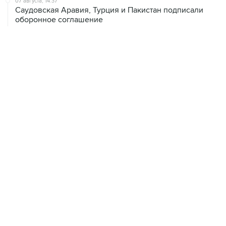
07 августа, 14:37
Саудовская Аравия, Турция и Пакистан подписали
оборонное соглашение
07 августа, 14:29
"Яблоку" не удалось оспорить отказ в регистрации на
выборах в парламент Петербурга
ХРОНИКИ СОБЫТИЙ
❮
❯