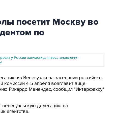
элы посетит Москву во
идентом по
росит у России запчасти для восстановления
ы
легацию из Венесуэлы на заседании российско-
 комиссии 4-5 апреля возглавит вице-
анию Рикардо Менендес, сообщил "Интерфаксу"
т венесуэльскую делегацию на
ик агентства.