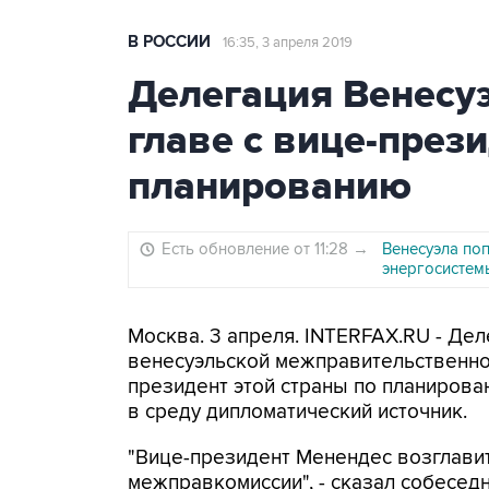
В РОССИИ
16:35, 3 апреля 2019
Делегация Венесу
главе с вице-през
планированию
Есть обновление от 11:28
→
Венесуэла поп
энергосистем
Москва. 3 апреля. INTERFAX.RU - Де
венесуэльской межправительственной
президент этой страны по планиров
в среду дипломатический источник.
"Вице-президент Менендес возглави
межправкомиссии", - сказал собеседн