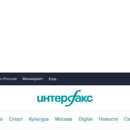
с-Россия
Финмаркет
Еще...
а
Спорт
Культура
Москва
Digital
Новости
С