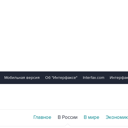
Мобильная версия
Об "Интерфаксе"
Interfax.com
Интерфак
Главное
В России
В мире
Экономик