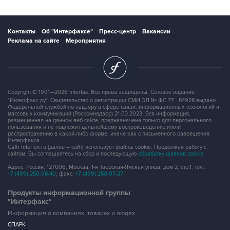
Контакты
Об "Интерфаксе"
Пресс-центр
Вакансии
Реклама на сайте
Мероприятия
Copyright © 1991—2026 Interfax. Все права защищены. Сетевое издание
"Интерфакс.ру". Свидетельство о регистрации СМИ ЭЛ № ФС 77 - 84928 выдано
Федеральной службой по надзору в сфере связи, информационных технологий и
массовых коммуникаций (Роскомнадзор) 21.03.2023. Вся информация,
размещенная на данном веб-сайте, предназначена только для персонального
пользования и не подлежит дальнейшему воспроизведению и/или
распространению в какой-либо форме, иначе как с письменного разрешения
Интерфакса.
Сайт Interfax.ru (далее – сайт) использует файлы cookie. Продолжая работу с
сайтом, Вы соглашаетесь на сбор и последующую
обработку файлов cookie
.
Адрес: Россия, 127006, Москва, 1-я Тверская-Ямская улица, дом 2, стр.1, тел.:
+7 (499) 250-98-40
, факс:
+7 (499) 250-97-27
Продукты информационной группы
"Интерфакс"
Информация о компаниях, товарах и людях
СПАРК