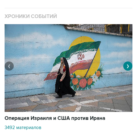
ХРОНИКИ СОБЫТИЙ
❮
❯
В
Операция Израиля и США против Ирана
11
3492 материалов