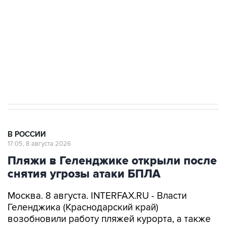
электросетевых объектов и агрокомплексов
Социальная реклама, АНО «Национальные приоритеты».
ИНН 7725383515 Erid: F7NfYUJCUneVdwcydK6A
Кабмин РФ разрешил до 1 июля 2027 года
импорт, выпуск и обращение бензина Евро 2,
Евро 3, Евро 4
В РОССИИ
17:05, 8 августа 2026
Пляжи в Геленджике открыли после
снятия угрозы атаки БПЛА
Москва. 8 августа. INTERFAX.RU - Власти
Геленджика (Краснодарский край)
возобновили работу пляжей курорта, а также