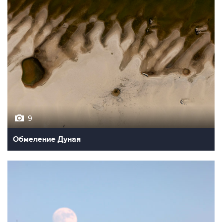
9
Обмеление Дуная