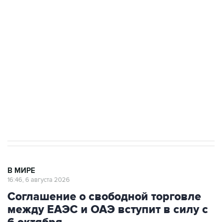
Путин сообщил о решении сосредоточить в
одних руках все службы тыла Минобороны
Как российские медицинские технологии
выходят на мировые рынки
Социальная реклама, АНО «Национальные приоритеты».
ИНН 7725383515 Erid: F7NfYUJCUneVdTRF8PRs
Трамп заявил, что переговоры с Ираном
начнутся в понедельник
В МИРЕ
16:46, 6 августа 2026
Соглашение о свободной торговле
между ЕАЭС и ОАЭ вступит в силу с