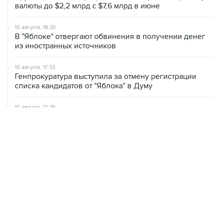
валюты до $2,2 млрд с $7,6 млрд в июне
10 августа, 18:30
В "Яблоке" отвергают обвинения в получении денег
из иностранных источников
10 августа, 17:53
Генпрокуратура выступила за отмену регистрации
списка кандидатов от "Яблока" в Думу
10 августа, 17:25
В Новороссийске и Геленджике нарушено
электроснабжение
10 августа, 16:40
В Петербурге продлят на 2027 год запрет
иностранцам работать в такси и доставке