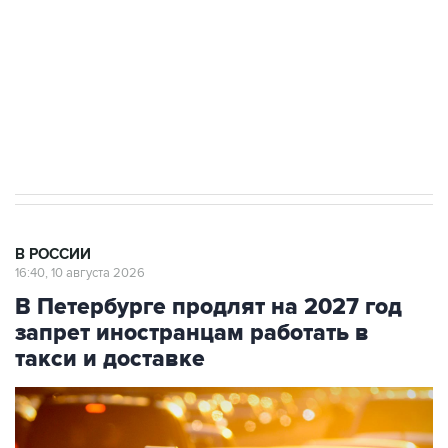
электросетевых объектов и агрокомплексов
Социальная реклама, АНО «Национальные приоритеты».
ИНН 7725383515 Erid: F7NfYUJCUneVdwcydK6A
Путин вывел "Шереметьево" из
стратегического списка с целью снять
препятствие для приватизации
В РОССИИ
16:40, 10 августа 2026
В Петербурге продлят на 2027 год
запрет иностранцам работать в
такси и доставке