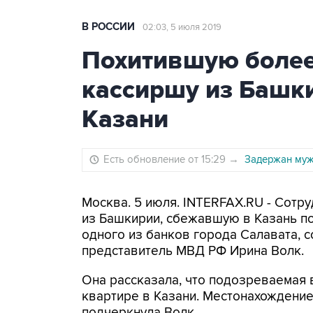
В РОССИИ
02:03, 5 июля 2019
Похитившую более
кассиршу из Башк
Казани
Есть обновление от 15:29
→
Задержан муж
Москва. 5 июля. INTERFAX.RU - Сотр
из Башкирии, сбежавшую в Казань по
одного из банков города Салавата,
представитель МВД РФ Ирина Волк.
Она рассказала, что подозреваемая 
квартире в Казани. Местонахождение
подчеркнула Волк.