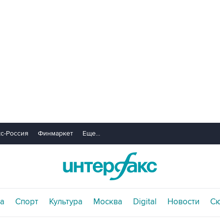
с-Россия
Финмаркет
Еще...
а
Спорт
Культура
Москва
Digital
Новости
С