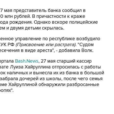
7 мая представитель банка сообщил в
0 млн рублей. В причастности к краже
года рождения. Однако вскоре полицейские
ем и двумя детьми скрылась.
енное управление по республике возбудило
0 УК РФ
(Присвоение или растрата)
. "Судом
ечения в виде ареста", - добавила Волк.
ортала
Bash.News
, 27 мая старший кассир
вате Луиза Хайруллина отпросилась с работы
ок наличных и вынесла их из банка в большой
забрала дочерей из школы, после чего семья
доме Хайруллиной обнаружили разбросанные
опях".