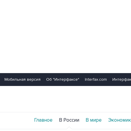
Мобильная версия
Об "Интерфаксе"
Interfax.com
Интерфак
Главное
В России
В мире
Экономик