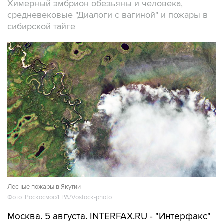
Химерный эмбрион обезьяны и человека,
средневековые "Диалоги с вагиной" и пожары в
сибирской тайге
Лесные пожары в Якутии
Фото: Роскосмос/EPA/Vostock-photo
Москва. 5 августа. INTERFAX.RU - "Интерфакс"