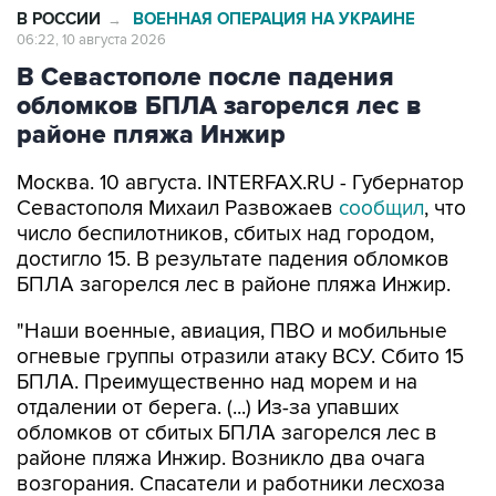
В Севастополе после падения
обломков БПЛА загорелся лес в
районе пляжа Инжир
Москва. 10 августа. INTERFAX.RU - Губернатор
Севастополя Михаил Развожаев
сообщил
, что
число беспилотников, сбитых над городом,
достигло 15. В результате падения обломков
БПЛА загорелся лес в районе пляжа Инжир.
"Наши военные, авиация, ПВО и мобильные
огневые группы отразили атаку ВСУ. Сбито 15
БПЛА. Преимущественно над морем и на
отдалении от берега. (...) Из-за упавших
обломков от сбитых БПЛА загорелся лес в
районе пляжа Инжир. Возникло два очага
возгорания. Спасатели и работники лесхоза
эвакуируют людей с кемпинга на пляже
Инжир", - написал он в своем Мах-канале в