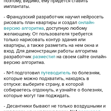
- Французский разработчик научил нейросеть
рисовать план квартиры и создал
онлайн-
версию алгоритма
, доступную любому
желающему. От пользователя требуется
только нарисовать контур здания или
квартиры, а также разметить на нем окна и
вход. Для демонстрации работы алгоритма
разработчик
разместил
на своем сайте онлайн-
версию алгоритма.
- N+1 подготовил
путеводитель
по болезням,
которые можно подхватить, находясь в
отпуске: выберите страну, в которой
собираетесь отдохнуть, и узнайте о болезнях,
которые могут там поджидать.
- Десантники бывают не только воздушными и
морскими, но и космическими. N+1
рассказал
,
как зонды и планетоходы научились технике