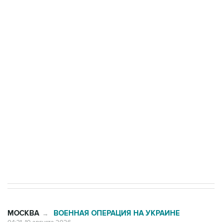
Число жертв атаки БПЛА на Белгород выросло
до пяти
Беспилотные технологии и ИИ на службе у
электросетевых объектов и агрокомплексов
Социальная реклама, АНО «Национальные приоритеты».
ИНН 7725383515 Erid: F7NfYUJCUneVdwcydK6A
Путин вывел "Шереметьево" из
стратегического списка с целью снять
препятствие для приватизации
МОСКВА
ВОЕННАЯ ОПЕРАЦИЯ НА УКРАИНЕ
→
04:31, 10 августа 2026
Количество сбитых на подлете к