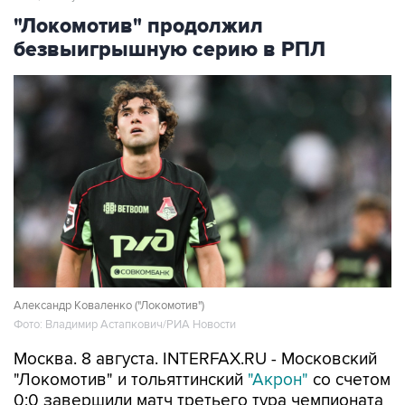
"Локомотив" продолжил
безвыигрышную серию в РПЛ
Александр Коваленко ("Локомотив")
Фото: Владимир Астапкович/РИА Новости
Москва. 8 августа. INTERFAX.RU - Московский
"Локомотив" и тольяттинский
"Акрон"
со счетом
0:0 завершили матч третьего тура чемпионата