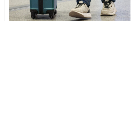
08 августа, 12:26
Пляжи в Геленджике закрыли из-за угрозы атаки
БПЛА
08 августа, 11:59
Возгорание на Ильском НПЗ из-за падения обломков
БПЛА ликвидировано
ХРОНИКИ СОБЫТИЙ