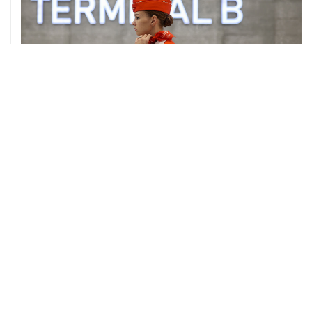
06 августа, 17:34
Американский фонд Human Rights Foundation признан
нежелательным в РФ
06 августа, 17:16
Москва не получала от Еревана официальных
обращений о прекращении концессии Южно-
Кавказской железной дороги
ХРОНИКИ СОБЫТИЙ