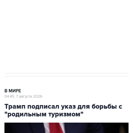
Как российские медицинские технологии
выходят на мировые рынки
Социальная реклама, АНО «Национальные приоритеты».
ИНН 7725383515 Erid: F7NfYUJCUneVdTRF8PRs
Аксенов сообщил о четвертом погибшем в
результате атаки ВСУ на Крым
В МИРЕ
04:45, 7 августа 2026
Трамп подписал указ для борьбы с
"родильным туризмом"