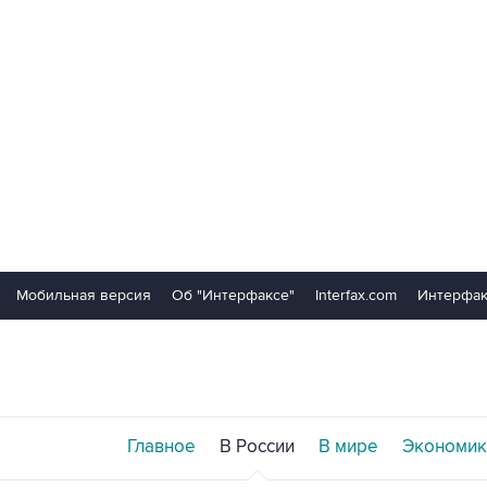
Мобильная версия
Об "Интерфаксе"
Interfax.com
Интерфак
Главное
В России
В мире
Экономик