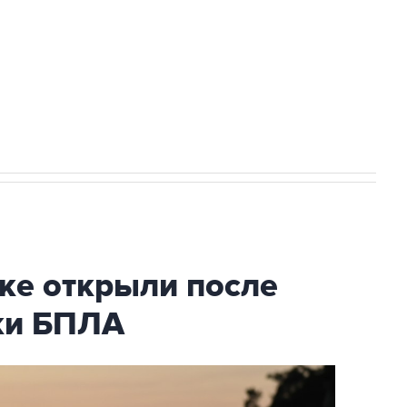
НН 7725383515 Erid: F7NfYUJCUneVdwcydK6A
2027 года импорт, выпуск и обращение
ке открыли после
аки БПЛА