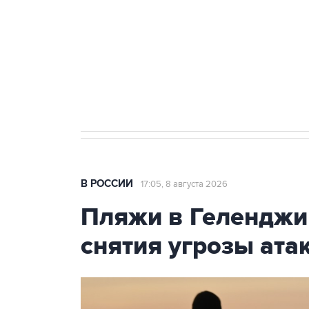
агрокомплексов
Социальная реклама, АНО «Национальные приоритеты».
И
Кабмин РФ разрешил до 1 июля 
бензина Евро 2, Евро 3, Евро 4
В РОССИИ
17:05, 8 августа 2026
Пляжи в Геленджи
снятия угрозы ат