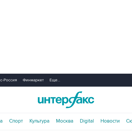
с-Россия
Финмаркет
Еще...
а
Спорт
Культура
Москва
Digital
Новости
С