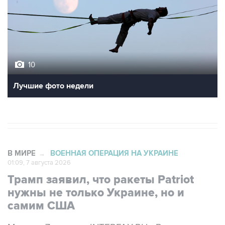
10
Лучшие фото недели
В МИРЕ
ВОЕННАЯ ОПЕРАЦИЯ НА УКРАИНЕ
→
01:09, 7 августа 2026
Трамп заявил, что ракеты Patriot
нужны не только Украине, но и
самим США
Москва. 7 августа. INTERFAX.RU - Ракеты для
зенитно-ракетного комплекса Patriot нужны не