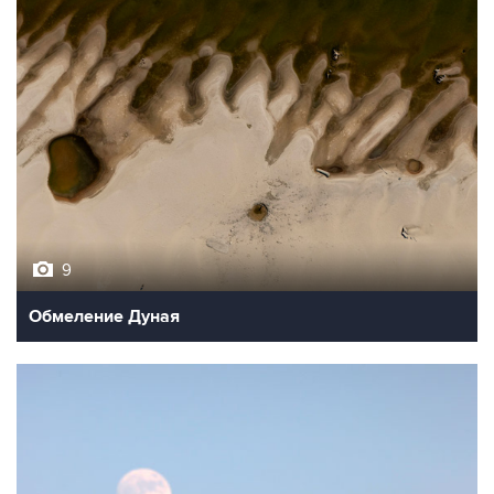
9
Обмеление Дуная