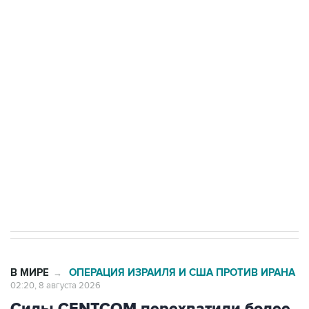
подростков, готовивших теракт на объекте
Росгвардии
Беспилотные технологии и ИИ на службе у
электросетевых объектов и агрокомплексов
Социальная реклама, АНО «Национальные приоритеты».
ИНН 7725383515 Erid: F7NfYUJCUneVdwcydK6A
Кабмин РФ разрешил до 1 июля 2027 года
импорт, выпуск и обращение бензина Евро 2,
Евро 3, Евро 4
В МИРЕ
ОПЕРАЦИЯ ИЗРАИЛЯ И США ПРОТИВ ИРАНА
→
02:20, 8 августа 2026
Силы CENTCOM перехватили более
50 торговых судов после