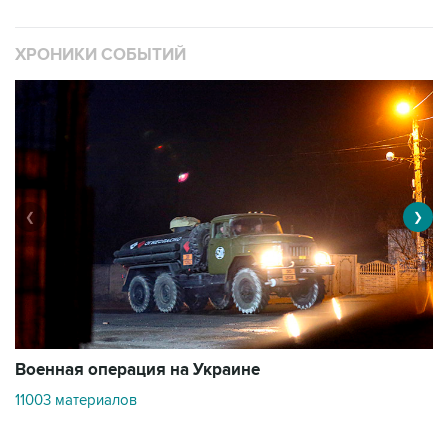
ХРОНИКИ СОБЫТИЙ
❮
❯
Военная операция на Украине
О
11003 материалов
3