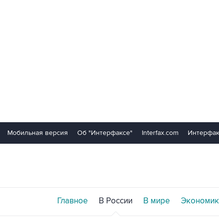
Мобильная версия
Об "Интерфаксе"
Interfax.com
Интерфак
Главное
В России
В мире
Экономик