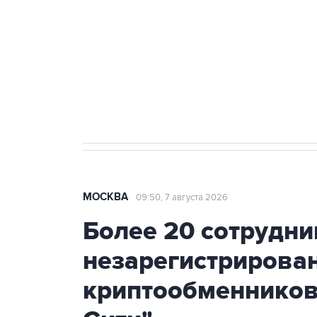
агрокомплексов
Социальная реклама, АНО «Национальные приоритеты».
И
Аксенов сообщил о четвертом п
Крым
МОСКВА
09:50, 7 августа 2026
Более 20 сотрудни
незарегистрирова
криптообменников