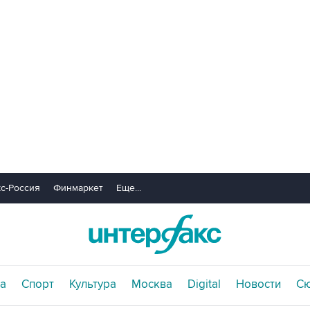
с-Россия
Финмаркет
Еще...
а
Спорт
Культура
Москва
Digital
Новости
С