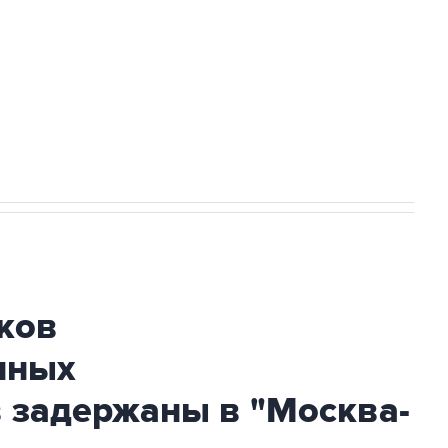
НН 7725383515 Erid: F7NfYUJCUneVdwcydK6A
огибшем в результате атаки ВСУ на
ков
нных
 задержаны в "Москва-