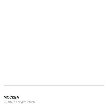
ФСБ сообщила о задержании в Приморье
подростков, готовивших теракт на объекте
Росгвардии
Беспилотные технологии и ИИ на службе у
электросетевых объектов и агрокомплексов
Социальная реклама, АНО «Национальные приоритеты».
ИНН 7725383515 Erid: F7NfYUJCUneVdwcydK6A
Аксенов сообщил о четвертом погибшем в
результате атаки ВСУ на Крым
МОСКВА
09:50, 7 августа 2026