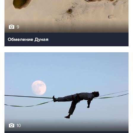
9
Обмеление Дуная
10