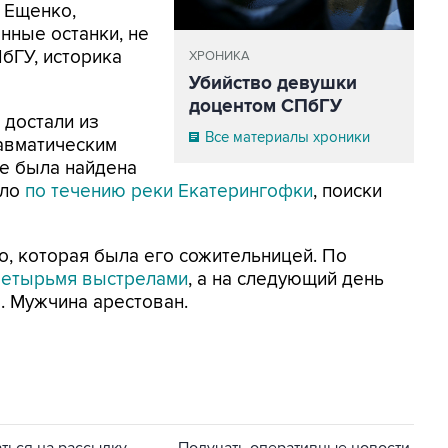
 Ещенко,
нные останки, не
бГУ, историка
ХРОНИКА
Убийство девушки
доцентом СПбГУ
 достали из
Все материалы хроники
равматическим
ре была найдена
сло
по течению реки Екатерингофки
, поиски
о, которая была его сожительницей. По
четырьмя выстрелами
, а на следующий день
. Мужчина арестован.