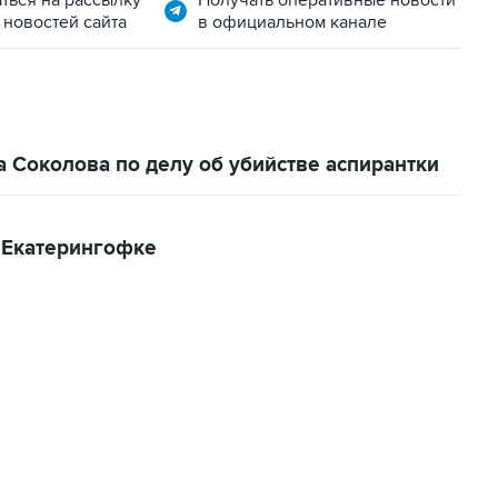
ться на рассылку
Получать оперативные новости
 новостей сайта
в официальном канале
а Соколова по делу об убийстве аспирантки
 Екатерингофке