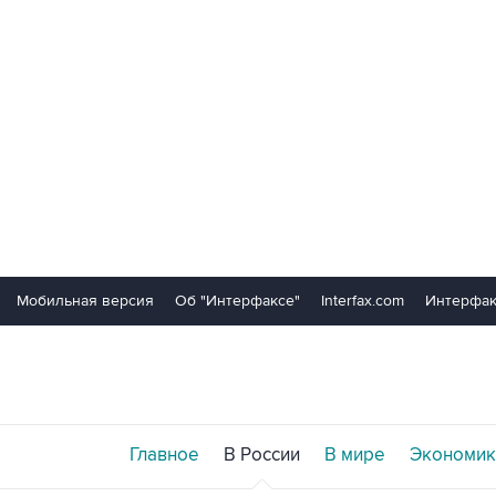
Мобильная версия
Об "Интерфаксе"
Interfax.com
Интерфак
Главное
В России
В мире
Экономик