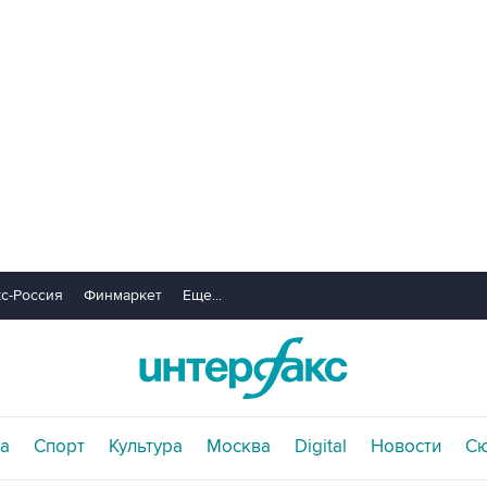
с-Россия
Финмаркет
Еще...
а
Спорт
Культура
Москва
Digital
Новости
С