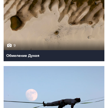
9
Обмеление Дуная