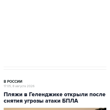
Росгвардии
Беспилотные технологии и ИИ на службе у
электросетевых объектов и агрокомплексов
Социальная реклама, АНО «Национальные приоритеты».
ИНН 7725383515 Erid: F7NfYUJCUneVdwcydK6A
Кабмин РФ разрешил до 1 июля 2027 года
импорт, выпуск и обращение бензина Евро 2,
Евро 3, Евро 4
В РОССИИ
17:05, 8 августа 2026
Пляжи в Геленджике открыли после
снятия угрозы атаки БПЛА