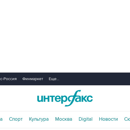
с-Россия
Финмаркет
Еще...
а
Спорт
Культура
Москва
Digital
Новости
С