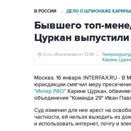
В РОССИИ
ДЕЛО О ШПИОНАЖЕ КАРИНЫ
→
Бывшего топ-мене
Цуркан выпустили
Есть обновление от 13:38
→
Генпрокурату
Карины Цурк
Москва. 16 января. INTERFAX.RU - В
юрисдикции смягчил меру пресечени
"Интер РАО"
Карине Цуркан, обвиняе
объединения "Команда 29" Иван Пав
Суд изменил для нее арест на освоб
частности, ей нельзя выходить из до
и использовать интернет, почту и эле