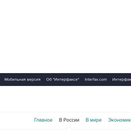
Мобильная версия
Об "Интерфаксе"
Interfax.com
Интерфак
Главное
В России
В мире
Экономик