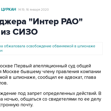
 ЦУРКАН
14:19, 16 января 2020
джера "Интер РАО"
 из СИЗО
ра обжаловала освобождение обвиняемой в шпионаже
ан
 Москве Первый апелляционный суд общей
я Москве бывшему члену правления компании
мой в шпионаже, сообщил ее адвокат, глава
лов.
ождение под запрет определенных действий. В
ма ночью, общаться со свидетелями по ее делу
ктронную почту.