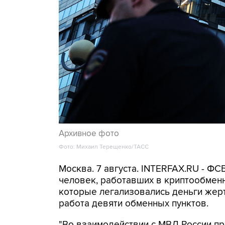
Архивное фото
Фото: Михаил Терещенко/ТАСС
Москва. 7 августа. INTERFAX.RU - Ф
человек, работавших в криптообменн
которые легализовались деньги же
работа девяти обменных пунктов.
"Во взаимодействии с МВД России п