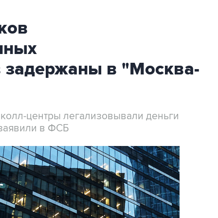
ков
нных
 задержаны в "Москва-
 колл-центры легализовывали деньги
заявили в ФСБ