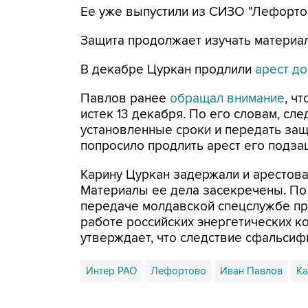
Ее уже выпустили из СИЗО "Лефортов
Защита продолжает изучать материал
В декабре Цуркан продлили
арест до
Павлов ранее
обращал внимание
, ч
истек 13 декабря. По его словам, сл
установленные сроки и передать защ
попросило продлить арест его подза
Карину Цуркан задержали и арестов
Материалы ее дела засекречены. По
передаче молдавской спецслужбе пр
работе российских энергетических ко
утверждает, что следствие сфальсиф
Интер РАО
Лефортово
Иван Павлов
Ка