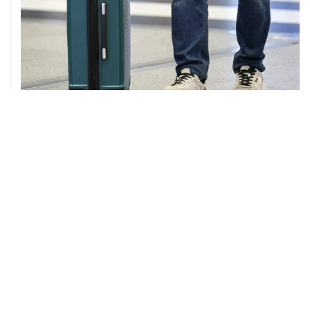
08 августа, 12:26
Пляжи в Геленджике закрыли из-за угрозы атаки
БПЛА
08 августа, 11:59
Возгорание на Ильском НПЗ из-за падения обломков
БПЛА ликвидировано
08 августа, 10:07
В Красноярском крае во время сплава по реке
пропала семья
08 августа, 09:22
Топливо в Севастополе в субботу поступит в продажу
на 13 АЗС сети "Атан"