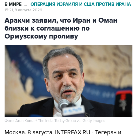
Аракчи заявил, что Иран и Оман
близки к соглашению по
Ормузскому проливу
Фото: Arun Kumar/ The India Today Group via Getty Images
Москва. 8 августа. INTERFAX.RU - Тегеран и
Маскат могут вскоре договориться о системе
управления судоходством в Ормузском