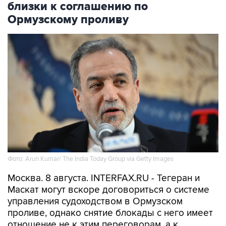
близки к соглашению по
Ормузскому проливу
Фото: Arun Kumar/ The India Today Group via Getty Images
Москва. 8 августа. INTERFAX.RU - Тегеран и
Маскат могут вскоре договориться о системе
управления судоходством в Ормузском
проливе, однако снятие блокады с него имеет
отношение не к этим переговорам, а к