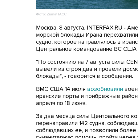
Фото: Zuma\ТАСС
Москва. 8 августа. INTERFAX.RU - А
морской блокады Ирана перехватили 
судно, которое направлялось в иранс
Центральное командование ВС США 
"По состоянию на 7 августа силы CE
вывели из строя два и провели досм
блокады", - говорится в сообщении.
ВМС США 14 июля
возобновили
воен
иранские порты и прибрежные районы
апреля по 18 июня.
За два месяца силы Центрального ко
перенаправили 142 судна, соблюдавши
соблюдавших ее, и позволили более
гуманитарную помощь, пройти через 