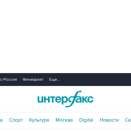
с-Россия
Финмаркет
Еще...
а
Спорт
Культура
Москва
Digital
Новости
С