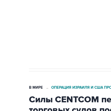
теракт на объекте Росгвардии
Беспилотные технологии и ИИ н
агрокомплексов
Социальная реклама, АНО «Национальные приоритеты».
И
Кабмин РФ разрешил до 1 июля 
бензина Евро 2, Евро 3, Евро 4
В МИРЕ
ОПЕРАЦИЯ ИЗРАИЛЯ И США ПР
→
Силы CENTCOM пер
торговых судов п