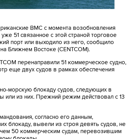
мериканские ВМС с момента возобновления
уже 51 связанное с этой страной торговое
кий порт или выходило из него, сообщило
на Ближнем Востоке (CENTCOM).
NTCOM перенаправили 51 коммерческое судно,
отр еще двух судов в рамках обеспечения
но-морскую блокаду судов, следующих в
 или из них. Прежний режим действовал с 13
мандования, согласно его данным,
х блокаду, вывели из строя девять судов, не
 чем 50 коммерческим судам, перевозившим
зону блокады.