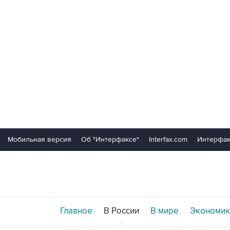
Мобильная версия
Об "Интерфаксе"
Interfax.com
Интерфак
Главное
В России
В мире
Экономик