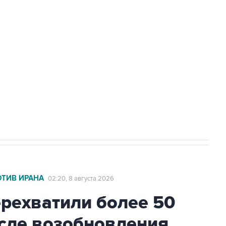
а службе у электросетевых объектов и
НН 7725383515 Erid: F7NfYUJCUneVdwcydK6A
2027 года импорт, выпуск и обращение
ОТИВ ИРАНА
02:20, 8 августа 2026
ехватили более 50
осле возобновления