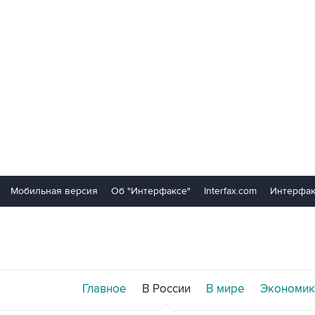
Мобильная версия
Об "Интерфаксе"
Interfax.com
Интерфак
Главное
В России
В мире
Экономик