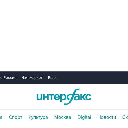
с-Россия
Финмаркет
Еще...
а
Спорт
Культура
Москва
Digital
Новости
С