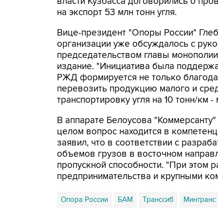
власти Кузбасса договорились о пров
на экспорт 53 млн тонн угля.
Вице-президент "Опоры России" Глеб
организации уже обсуждалось с руко
председательством главы монополии
издание. "Инициатива была поддержан
РЖД формируется не только благода
перевозить продукцию малого и сред
транспортировку угля на 10 тонн/км -
В аппарате Белоусова "Коммерсанту" 
целом вопрос находится в компетенц
заявил, что в соответствии с разра
объемов грузов в восточном направл
пропускной способности. "При этом 
предпринимательства и крупными ком
Опора России
БАМ
Транссиб
Минтранс