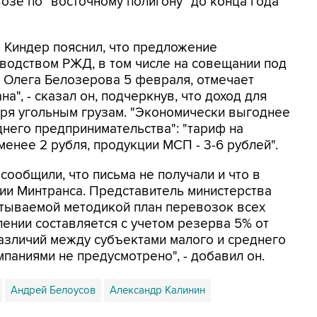
озе по "восточному полигону" до конца года
 Киндер пояснил, что предложение
водством РЖД, в том числе на совещании под
 Олега Белозерова 5 февраля, отмечает
а", - сказал он, подчеркнув, что доход для
ря угольным грузам. "Экономически выгоднее
него предпринимательства": "тариф на
 менее 2 рубля, продукции МСП - 3-6 рублей".
сообщили, что письма не получали и что в
ии Минтранса. Представитель министерства
батываемой методикой план перевозок всех
ении составляется с учетом резерва 5% от
различий между субъектами малого и среднего
паниями не предусмотрено", - добавил он.
Андрей Белоусов
Александр Калинин