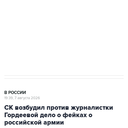
Беспилотные технологии и ИИ на службе у
электросетевых объектов и агрокомплексов
Социальная реклама, АНО «Национальные приоритеты».
ИНН 7725383515 Erid: F7NfYUJCUneVdwcydK6A
Кабмин РФ разрешил до 1 июля 2027 года
импорт, выпуск и обращение бензина Евро 2,
Евро 3, Евро 4
В РОССИИ
19:39, 7 августа 2026
СК возбудил против журналистки
Гордеевой дело о фейках о
российской армии
Москва. 7 августа. INTERFAX.RU - Против