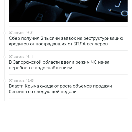
07 августа, 16:31
Сбер получил 2 тысячи заявок на реструктуризацию
кредитов от пострадавших от БПЛА селлеров
07 августа, 16:11
В Запорожской области ввели режим ЧС из-за
перебоев с водоснабжением
07 августа, 15:43
Власти Крыма ожидают роста объемов продажи
бензина со следующей недели
07 августа, 15:17
ВС рассмотрит 10 августа иск об отмене регистрации
списка кандидатов от "Яблока" на выборы в ГД
07 августа, 14:37
Саудовская Аравия, Турция и Пакистан подписали
оборонное соглашение