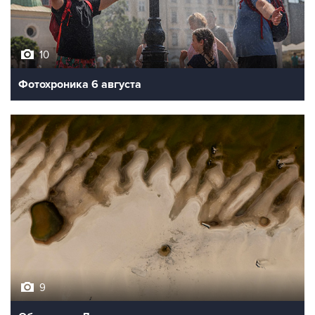
10
Фотохроника 6 августа
9
Обмеление Дуная