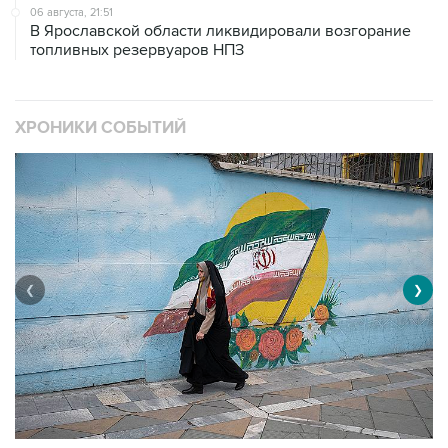
топливных резервуаров НПЗ
ХРОНИКИ СОБЫТИЙ
❮
❯
В
Операция Израиля и США против Ирана
1