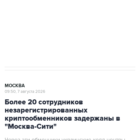
выходят на мировые рынки
Социальная реклама, АНО «Национальные приоритеты».
ИНН 7725383515 Erid: F7NfYUJCUneVdTRF8PRs
Аксенов сообщил о четвертом погибшем в
результате атаки ВСУ на Крым
МОСКВА
09:50, 7 августа 2026
Более 20 сотрудников
незарегистрированных
криптообменников задержаны в
"Москва-Сити"
Через эти обменники украинские колл-центры
легализовывали деньги жертв телефонных