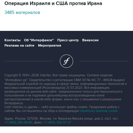
3485 материалов
Контакты
Об "Интерфаксе"
Пресс-центр
Вакансии
Реклама на сайте
Мероприятия
Copyright © 1991—2026 Interfax. Все права защищены. Сетевое издание
"Интерфакс.ру". Свидетельство о регистрации СМИ ЭЛ № ФС 77 - 84928 выдано
Федеральной службой по надзору в сфере связи, информационных технологий и
массовых коммуникаций (Роскомнадзор) 21.03.2023. Вся информация,
размещенная на данном веб-сайте, предназначена только для персонального
пользования и не подлежит дальнейшему воспроизведению и/или
распространению в какой-либо форме, иначе как с письменного разрешения
Интерфакса.
Сайт Interfax.ru (далее – сайт) использует файлы cookie. Продолжая работу с
сайтом, Вы соглашаетесь на сбор и последующую
обработку файлов cookie
.
Адрес: Россия, 127006, Москва, 1-я Тверская-Ямская улица, дом 2, стр.1, тел.:
+7 (499) 250-98-40
, факс:
+7 (499) 250-97-27
Продукты информационной группы
"Интерфакс"
Информация о компаниях, товарах и людях