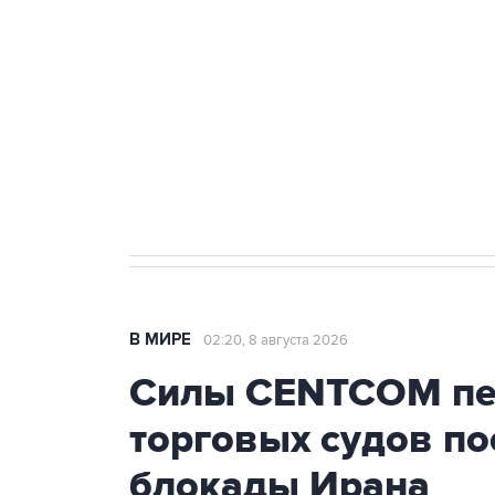
Беспилотные технологии и ИИ н
агрокомплексов
Социальная реклама, АНО «Национальные приоритеты».
И
Кабмин РФ разрешил до 1 июля 
бензина Евро 2, Евро 3, Евро 4
В МИРЕ
02:20, 8 августа 2026
Силы CENTCOM пер
торговых судов п
блокады Ирана