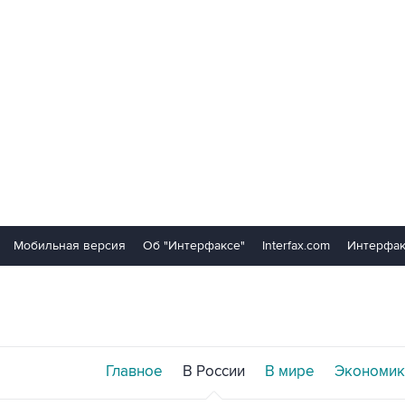
Мобильная версия
Об "Интерфаксе"
Interfax.com
Интерфак
Главное
В России
В мире
Экономик