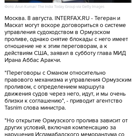
Фото: Arun Kumar/ The India Today Group via Getty Images
Москва. 8 августа. INTERFAX.RU - Тегеран и
Маскат могут вскоре договориться о системе
управления судоходством в Ормузском
проливе, однако снятие блокады с него имеет
отношение не к этим переговорам, а к
действиям США, заявил в субботу глава МИД
Ирана Аббас Аракчи.
"Переговоры с Оманом относительно
правового механизма и управления Ормузским
проливом, с определением маршрута
движения судов через него, идут, и мы очень
близки к соглашению", - приводит агентство
Tasnim слова министра.
"Но открытие Ормузского пролива зависит от
других условий, включая компенсацию за
нарушения Исламабадского меморандума со