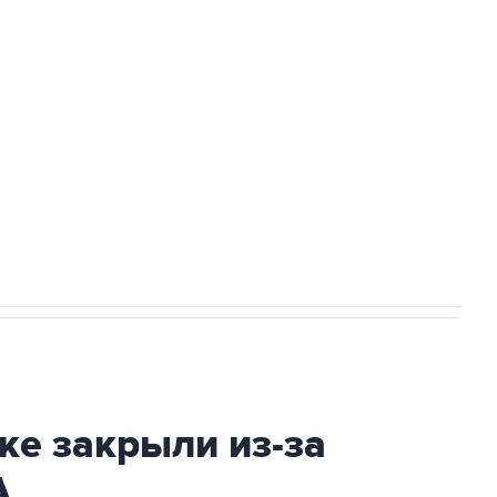
а службе у электросетевых объектов и
НН 7725383515 Erid: F7NfYUJCUneVdwcydK6A
2027 года импорт, выпуск и обращение
ке закрыли из-за
А