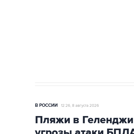
теракт на объекте Росгвардии
Беспилотные технологии и ИИ н
агрокомплексов
Социальная реклама, АНО «Национальные приоритеты».
И
Кабмин РФ разрешил до 1 июля 
бензина Евро 2, Евро 3, Евро 4
В РОССИИ
12:26, 8 августа 2026
Пляжи в Геленджи
угрозы атаки БПЛ