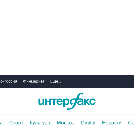
с-Россия
Финмаркет
Еще...
а
Спорт
Культура
Москва
Digital
Новости
С