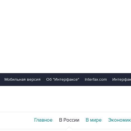
Мобильная версия
Об "Интерфаксе"
Interfax.com
Интерфак
Главное
В России
В мире
Экономик