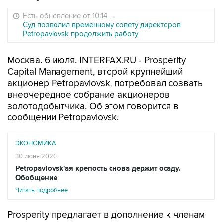
Есть обновление от 10:14
→
Суд позволил временному совету директоров
Petropavlovsk продолжить работу
Москва. 6 июля. INTERFAX.RU - Prosperity
Capital Management, второй крупнейший
акционер Petropavlovsk, потребовал созвать
внеочередное собрание акционеров
золотодобытчика. Об этом говорится в
сообщении Petropavlovsk.
ЭКОНОМИКА
30 июня 2020
Petropavlovsk'ая крепость снова держит осаду.
Обобщение
Читать подробнее
Prosperity предлагает в дополнение к членам