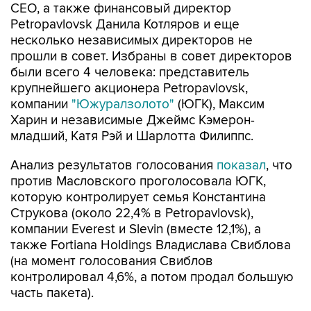
CEO, а также финансовый директор
Petropavlovsk Данила Котляров и еще
несколько независимых директоров не
прошли в совет. Избраны в совет директоров
были всего 4 человека: представитель
крупнейшего акционера Petropavlovsk,
компании
"Южуралзолото"
(ЮГК), Максим
Харин и независимые Джеймс Кэмерон-
младший, Катя Рэй и Шарлотта Филиппс.
Анализ результатов голосования
показал
, что
против Масловского проголосовала ЮГК,
которую контролирует семья Константина
Струкова (около 22,4% в Petropavlovsk),
компании Everest и Slevin (вместе 12,1%), а
также Fortiana Holdings Владислава Свиблова
(на момент голосования Свиблов
контролировал 4,6%, а потом продал большую
часть пакета).