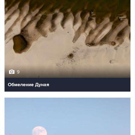
9
Обмеление Дуная