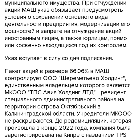
условия о сохранении основного вида
деятельности предприятия, модернизации его
мощностей и запрете на отчуждение акций
иностранным лицам, а также юрлицам, прямо
или косвенно находящихся под их контролем.
Указ вступает в силу со дня подписания.
Пакет акций в размере 66,06% в МАШ
контролирует ООО "Шереметьево Холдинг",
единственным владельцем которого является
МКООО "ТПС Авиа Холдинг ЛТД" - резидент
специального административного района на
территории острова Октябрьский в
Калининградской области. Учредители МКООО
не раскрываются. До редомициляции, которая
произошла в конце 2022 года, компания была
зарегистрирована на Кипре с названием TPS
Avia Holding. Доля в 65,22% в TPS Avia Holding
была у траста в интересах семей Александра