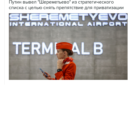
06 августа, 17:34
Американский фонд Human Rights Foundation признан
нежелательным в РФ
06 августа, 17:16
Москва не получала от Еревана официальных
обращений о прекращении концессии Южно-
Кавказской железной дороги
06 августа, 17:03