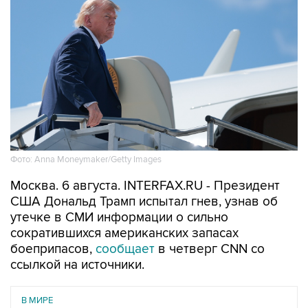
Фото: Anna Moneymaker/Getty Images
Москва. 6 августа. INTERFAX.RU - Президент
США Дональд Трамп испытал гнев, узнав об
утечке в СМИ информации о сильно
сократившихся американских запасах
боеприпасов,
сообщает
в четверг CNN со
ссылкой на источники.
В МИРЕ
06 августа 2026
Трамп похвалил Хегсета за операции в Венесуэле и