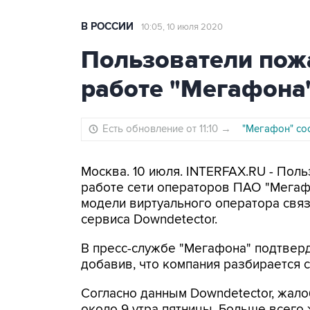
В РОССИИ
10:05, 10 июля 2020
Пользователи пожа
работе "Мегафона"
Есть обновление от 11:10
→
"Мегафон" соо
Москва. 10 июля. INTERFAX.RU - Пол
работе сети операторов ПАО "Мегафо
модели виртуального оператора связи
сервиса Downdetector.
В пресс-службе "Мегафона" подтверд
добавив, что компания разбирается 
Согласно данным Downdetector, жало
около 9 утра пятницы. Больше всего