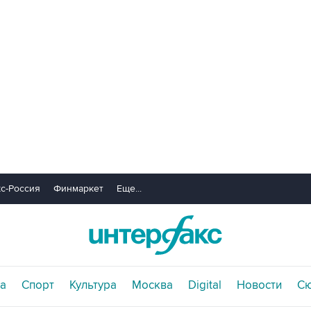
с-Россия
Финмаркет
Еще...
а
Спорт
Культура
Москва
Digital
Новости
С