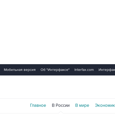
Мобильная версия
Об "Интерфаксе"
Interfax.com
Интерфак
Главное
В России
В мире
Экономик