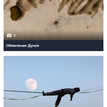
9
Обмеление Дуная