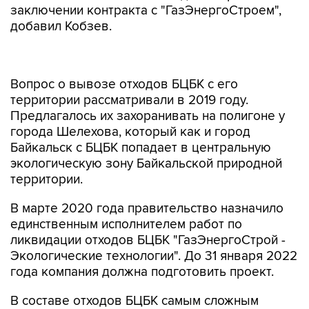
заключении контракта с "ГазЭнергоСтроем",
добавил Кобзев.
Вопрос о вывозе отходов БЦБК с его
территории рассматривали в 2019 году.
Предлагалось их захоранивать на полигоне у
города Шелехова, который как и город
Байкальск с БЦБК попадает в центральную
экологическую зону Байкальской природной
территории.
В марте 2020 года правительство назначило
единственным исполнителем работ по
ликвидации отходов БЦБК "ГазЭнергоСтрой -
Экологические технологии". До 31 января 2022
года компания должна подготовить проект.
В составе отходов БЦБК самым сложным
является шлам-лигнин - полимер, который, по
словам ученых, почти не вступает в реакцию с