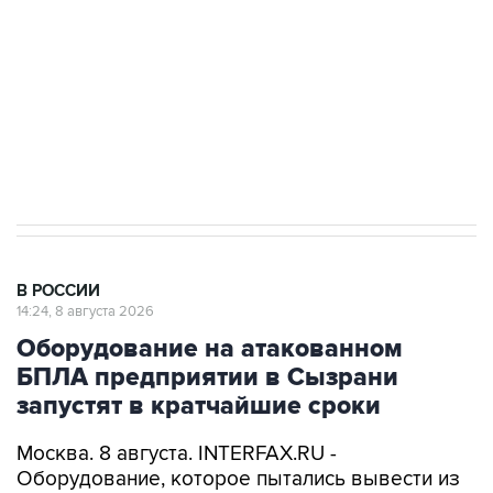
электросетевых объектов и агрокомплексов
Социальная реклама, АНО «Национальные приоритеты».
ИНН 7725383515 Erid: F7NfYUJCUneVdwcydK6A
Кабмин РФ разрешил до 1 июля 2027 года
импорт, выпуск и обращение бензина Евро 2,
Евро 3, Евро 4
В РОССИИ
14:24, 8 августа 2026
Оборудование на атакованном
БПЛА предприятии в Сызрани
запустят в кратчайшие сроки
Москва. 8 августа. INTERFAX.RU -
Оборудование, которое пытались вывести из