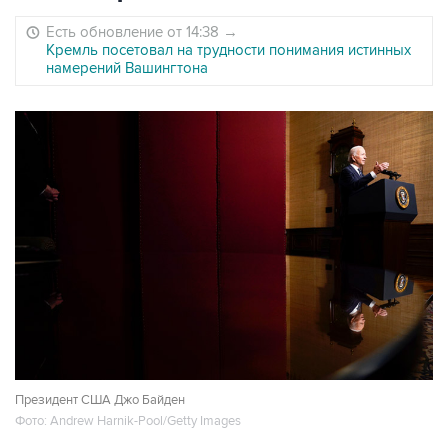
Есть обновление от 14:38
→
Кремль посетовал на трудности понимания истинных
намерений Вашингтона
Президент США Джо Байден
Фото: Andrew Harnik-Pool/Getty Images