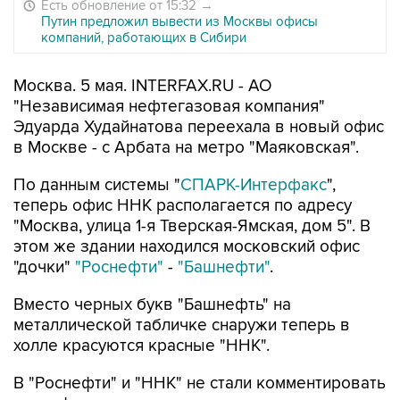
Есть обновление от 15:32
→
Путин предложил вывести из Москвы офисы
компаний, работающих в Сибири
Москва. 5 мая. INTERFAX.RU - АО
"Независимая нефтегазовая компания"
Эдуарда Худайнатова переехала в новый офис
в Москве - с Арбата на метро "Маяковская".
По данным системы "
СПАРК-Интерфакс
",
теперь офис ННК располагается по адресу
"Москва, улица 1-я Тверская-Ямская, дом 5". В
этом же здании находился московский офис
"дочки"
"Роснефти"
-
"Башнефти"
.
Вместо черных букв "Башнефть" на
металлической табличке снаружи теперь в
холле красуются красные "ННК".
В "Роснефти" и "ННК" не стали комментировать