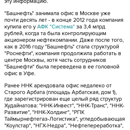
эту информацию.
"Башнефть" занимала офис в Москве уже
почти десять лет - в конце 2012 года компания
купила его у
АФК "Система"
за 3,4 млрд
рублей, когда та была контролирующим
акционером нефтекомпании. Даже после того,
как в 2016 году "Башнефть" стала структурой
"Роснефти", компания продолжила работать в
центре Москвы, хотя часть сотрудников
"Башнефти" была переведена в ее головной
офис в Уфе.
Ранее ННК арендовала офис недалеко от
Старого Арбата (площадь Арбатская, дом 1),
где зарегистрирован еще целый ряд структур
Худайнатова: "ННК-Инвест", "ННК-Транс", "ННК-
Развитие", "ННК-Холдинг", "РПК
Таймырнефтегаз-Логистика", угледобывающая
"Коулстар", "НГХ-Недра", "Нефтепереработка",