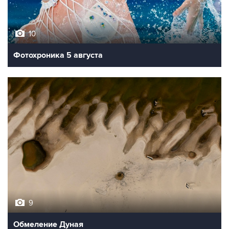
10
Фотохроника 5 августа
9
Обмеление Дуная