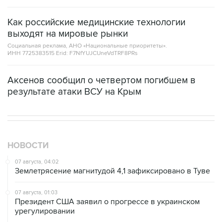
Как российские медицинские технологии
выходят на мировые рынки
Социальная реклама, АНО «Национальные приоритеты».
ИНН 7725383515 Erid: F7NfYUJCUneVdTRF8PRs
Аксенов сообщил о четвертом погибшем в
результате атаки ВСУ на Крым
НОВОСТИ
07 августа, 04:02
Землетрясение магнитудой 4,1 зафиксировано в Туве
07 августа, 01:03
Президент США заявил о прогрессе в украинском
урегулировании
06 августа, 22:16
Режим ЧС введен в Смоленской области после