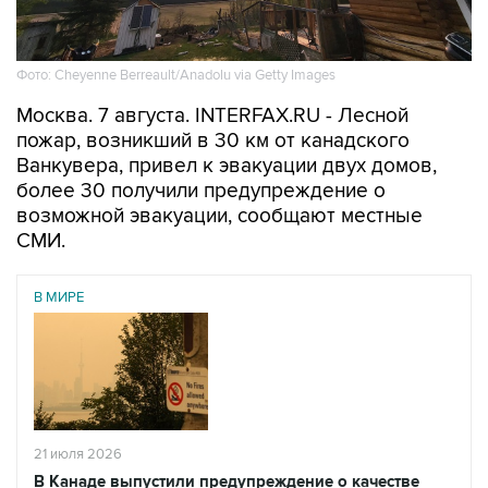
Фото: Cheyenne Berreault/Anadolu via Getty Images
Москва. 7 августа. INTERFAX.RU - Лесной
пожар, возникший в 30 км от канадского
Ванкувера, привел к эвакуации двух домов,
более 30 получили предупреждение о
возможной эвакуации, сообщают местные
СМИ.
В МИРЕ
21 июля 2026
В Канаде выпустили предупреждение о качестве
воздуха из-за дыма от лесных пожаров в США
Читать подробнее