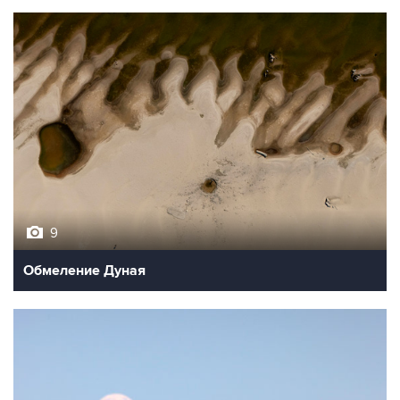
9
Обмеление Дуная