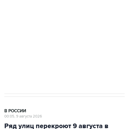
Промышленное предприятие в Самарской
области подверглось атаке БПЛА
Беспилотные технологии и ИИ на службе у
электросетевых объектов и агрокомплексов
Социальная реклама, АНО «Национальные приоритеты».
ИНН 7725383515 Erid: F7NfYUJCUneVdwcydK6A
Кабмин РФ разрешил до 1 июля 2027 года
импорт, выпуск и обращение бензина Евро 2,
Евро 3, Евро 4
В РОССИИ
00:05, 9 августа 2026
Ряд улиц перекроют 9 августа в