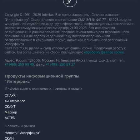
Copyright © 1991—2026 Interfax. Все права защищены. Сетевое издание
"Интерфакс.ру". Свидетельство о регистрации СМИ ЭЛ № ФС 77 - 84928 выдано
Федеральной службой по надзору в сфере связи, информационных технологий и
массовых коммуникаций (Роскомнадзор) 21.03.2023. Вся информация,
размещенная на данном веб-сайте, предназначена только для персонального
пользования и не подлежит дальнейшему воспроизведению и/или
распространению в какой-либо форме, иначе как с письменного разрешения
Интерфакса.
Сайт Interfax.ru (далее – сайт) использует файлы cookie. Продолжая работу с
сайтом, Вы соглашаетесь на сбор и последующую
обработку файлов cookie
.
Адрес: Россия, 127006, Москва, 1-я Тверская-Ямская улица, дом 2, стр.1, тел.:
+7 (499) 250-98-40
, факс:
+7 (499) 250-97-27
Продукты информационной группы
"Интерфакс"
Информация о компаниях, товарах и людях
СПАРК
X-Compliance
СКАУТ
Маркер
АСТРА
Новости и рынки
Новости "Интерфакса"
СКАН