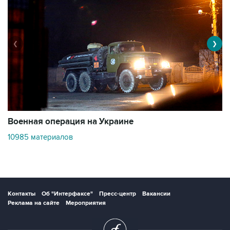
❮
❯
Военная операция на Украине
О
10985 материалов
3
Контакты
Об "Интерфаксе"
Пресс-центр
Вакансии
Реклама на сайте
Мероприятия