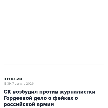
Беспилотные технологии и ИИ на службе у
электросетевых объектов и агрокомплексов
Социальная реклама, АНО «Национальные приоритеты».
ИНН 7725383515 Erid: F7NfYUJCUneVdwcydK6A
Кабмин РФ разрешил до 1 июля 2027 года
импорт, выпуск и обращение бензина Евро 2,
Евро 3, Евро 4
В РОССИИ
19:39, 7 августа 2026
СК возбудил против журналистки
Гордеевой дело о фейках о
российской армии