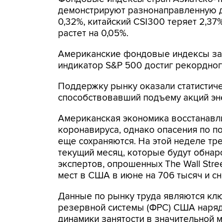
демонстрируют разнонаправленную ди
0,32%, китайский CSI300 теряет 2,3
растет на 0,05%.
Американские фондовые индексы зав
индикатор S&P 500 достиг рекордно
Поддержку рынку оказали статистиче
способствовавший подъему акций эн
Американская экономика восстанавл
коронавируса, однако опасения по п
еще сохраняются. На этой неделе т
текущий месяц, которые будут обнар
экспертов, опрошенных The Wall Stree
мест в США в июне на 706 тысяч и сн
Данные по рынку труда являются кл
резервной системы (ФРС) США наряд
динамики занятости в значительной 