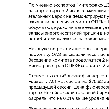
По мнению экспертов "Интерфакс-ЦЭА
на старте торгов 2 июля в ожидании
эталонных марок не демонстрируют у
ожидании решения комитета ОПЕК+.
обсуждают, нужно ли дальнейшее уве
запасы энергоносителей пришли в но
потребители жалуются на взвинчива
Накануне встреча министров заверш
поскольку ОАЭ высказали несогласие
Заседание комитета продолжится 2 и
министров стран ОПЕК+ состоится 2 и
Стоимость сентябрьских фьючерсов н
Futures к 7:01 мск составила $75,82 
предыдущей сессии. Цена фьючерсов 
торгах Нью-йоркской товарной биржи
баррель, что на 0,01% выше уровня н
Фондовые индексы стран Азиатско-Ти