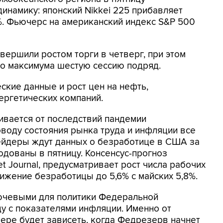
намику: японский Nikkei 225 прибавляет
7%. Фьючерс на американский индекс S&P 500
ершили ростом торги в четверг, при этом
го максимума шестую сессию подряд.
ские данные и рост цен на нефть,
ергетических компаний.
ивается от последствий пандемии
оводу состояния рынка труда и инфляции все
рейдеры ждут данных о безработице в США за
одованы в пятницу. Консенсус-прогноз
t Journal, предусматривает рост числа рабочих
ижение безработицы до 5,6% с майских 5,8%.
ючевыми для политики Федеральной
у с показателями инфляции. Именно от
мере будет зависеть, когда Федрезерв начнет