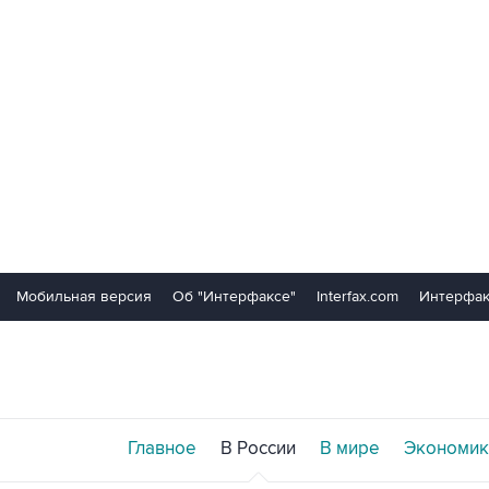
Мобильная версия
Об "Интерфаксе"
Interfax.com
Интерфак
Главное
В России
В мире
Экономик