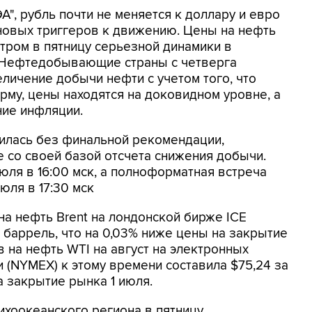
", рубль почти не меняется к доллару и евро
 новых триггеров к движению. Цены на нефть
тром в пятницу серьезной динамики в
 Нефтедобывающие страны с четверга
личение добычи нефти с учетом того, что
рму, цены находятся на доковидном уровне, а
ние инфляции.
илась без финальной рекомендации,
 со своей базой отсчета снижения добычи.
юля в 16:00 мск, а полноформатная встреча
юля в 17:30 мск
а нефть Brent на лондонской бирже ICE
за баррель, что на 0,03% ниже цены на закрытие
на нефть WTI на август на электронных
 (NYMEX) к этому времени составила $75,24 за
а закрытие рынка 1 июля.
хоокеанского региона в пятницу