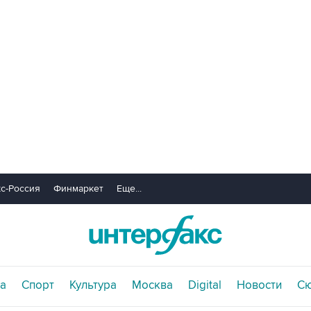
с-Россия
Финмаркет
Еще...
а
Спорт
Культура
Москва
Digital
Новости
С